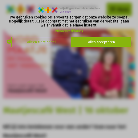
Menu
We gebruiken cookies om ervoor te zorgen dat onze website zo soepel
mogelijk draait. Als je doorgaat met het gebruiken van de website, gaan
we er vanuit dat je ermee instemt.
Privacyverklaring
Alleen functioneel
Alles accepteren
Maatjescafé West | 16 oktober
Wil jij iets betekenen voor een ander? Kom naar het
Maatjescafé West!